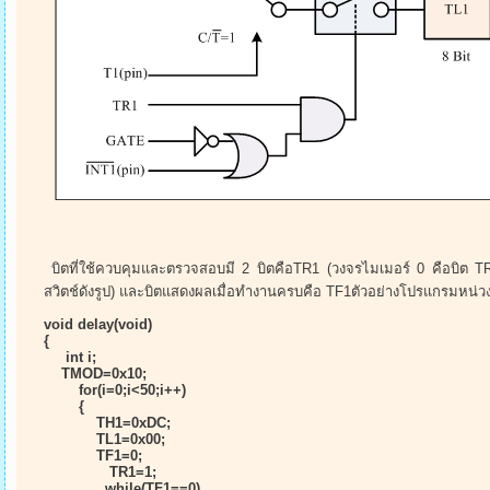
บิตที่ใช้ควบคุมและตรวจสอบมี 2 บิตคือTR1 (วงจรไมเมอร์ 0 คือบิต TR0
สวิตช์ดังรูป) และบิตแสดงผลเมื่อทำงานครบคือ TF1ตัวอย่างโปรแกรมหน่วงเ
void delay(void)
{
int i;
TMOD=0x10;
for(i=0;i<50;i++)
{
TH1=0xDC;
TL1=0x00;
TF1=0;
TR1=1;
while(TF1==0)